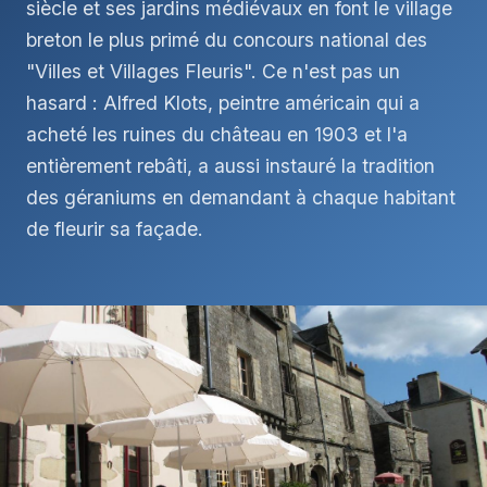
siècle et ses jardins médiévaux en font le village
breton le plus primé du concours national des
"Villes et Villages Fleuris". Ce n'est pas un
hasard : Alfred Klots, peintre américain qui a
acheté les ruines du château en 1903 et l'a
entièrement rebâti, a aussi instauré la tradition
des géraniums en demandant à chaque habitant
de fleurir sa façade.