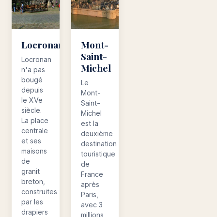
Locronan
Mont-
Saint-
Locronan
Michel
n'a pas
bougé
Le
depuis
Mont-
le XVe
Saint-
siècle.
Michel
La place
est la
centrale
deuxième
et ses
destination
maisons
touristique
de
de
granit
France
breton,
après
construites
Paris,
par les
avec 3
drapiers
millions