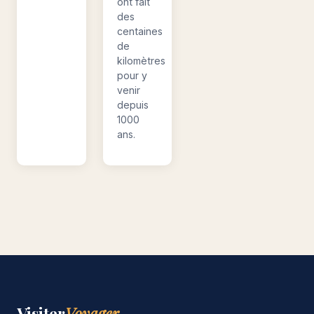
ont fait
des
centaines
de
kilomètres
pour y
venir
depuis
1000
ans.
Visiter
Voyager