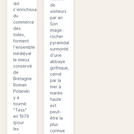
qui
de
s'enrichissaient
visiteurs
du
par an.
commerce
Son
des
image :
toiles,
rocher
forment
pyramidal
l'ensemble
surmonté
médiéval
d'une
le mieux
abbaye
conservé
gothique,
de
cerné
Bretagne.
par la
Roman
mer à
Polanski
marée
y a
haute :
tourné
est
"Tess"
peut-
en 1979
être la
(pour
plus
les
connue