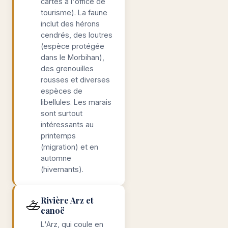
cartes à l'office de
tourisme). La faune
inclut des hérons
cendrés, des loutres
(espèce protégée
dans le Morbihan),
des grenouilles
rousses et diverses
espèces de
libellules. Les marais
sont surtout
intéressants au
printemps
(migration) et en
automne
(hivernants).
🚣
Rivière Arz et
canoë
L'Arz, qui coule en