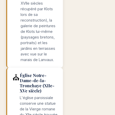
XVIIe siècles
récupéré par Klots
lors de sa
reconstruction), la
galerie de peintures
de Klots lui-même
(paysages bretons,
portraits) et les
jardins en terrasses
avec vue sur le
marais de Lanvaux.
⛪
Église Notre-
Dame-de-la-
Tronchaye (XIIe-
XVe siècle)
L'église paroissiale
conserve une statue
de la Vierge romane
du XIIe siècle trouvée