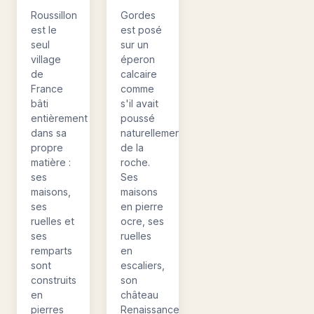
Roussillon
Gordes
est le
est posé
seul
sur un
village
éperon
de
calcaire
France
comme
bâti
s'il avait
entièrement
poussé
dans sa
naturellement
propre
de la
matière :
roche.
ses
Ses
maisons,
maisons
ses
en pierre
ruelles et
ocre, ses
ses
ruelles
remparts
en
sont
escaliers,
construits
son
en
château
pierres
Renaissance