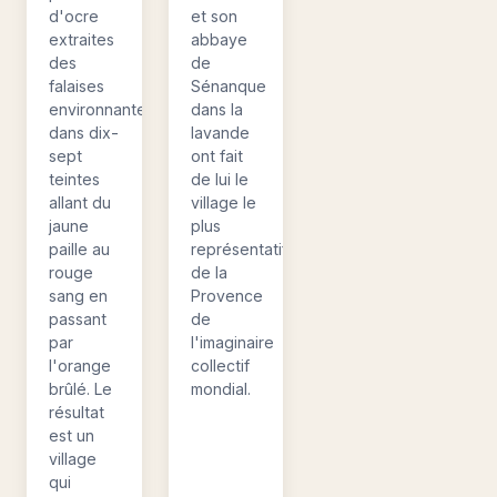
d'ocre
et son
extraites
abbaye
des
de
falaises
Sénanque
environnantes,
dans la
dans dix-
lavande
sept
ont fait
teintes
de lui le
allant du
village le
jaune
plus
paille au
représentatif
rouge
de la
sang en
Provence
passant
de
par
l'imaginaire
l'orange
collectif
brûlé. Le
mondial.
résultat
est un
village
qui