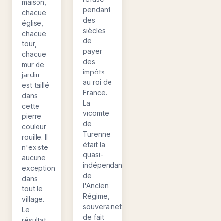
maison,
pendant
chaque
des
église,
siècles
chaque
de
tour,
payer
chaque
des
mur de
impôts
jardin
au roi de
est taillé
France.
dans
La
cette
vicomté
pierre
de
couleur
Turenne
rouille. Il
était la
n'existe
quasi-
aucune
indépendante
exception
de
dans
l'Ancien
tout le
Régime,
village.
souveraineté
Le
de fait
résultat