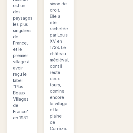
sinon de
est un
droit.
des
Elle a
paysages
été
les plus
rachetée
singuliers
par Louis
de
XV en
France,
1738. Le
et le
château
premier
médiéval,
village à
dont il
avoir
reste
reçu le
deux
label
tours,
"Plus
domine
Beaux
encore
Villages
le village
de
et la
France"
plaine
en 1982.
de
Corrèze.