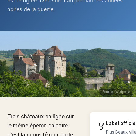
est réfugiée avec son mari pendant les années
noires de la guerre.
Source : Wikipedia
Trois châteaux en ligne sur
Label officie
🏅
le même éperon calcaire :
Plus Beaux Vil
c'est la curiosité principale