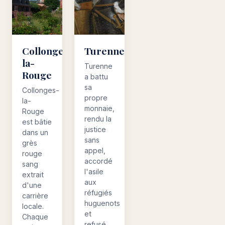
Collonges-
Turenne
la-
Turenne
Rouge
a battu
sa
Collonges-
propre
la-
monnaie,
Rouge
rendu la
est bâtie
justice
dans un
sans
grès
appel,
rouge
accordé
sang
l'asile
extrait
aux
d'une
réfugiés
carrière
huguenots
locale.
et
Chaque
refusé