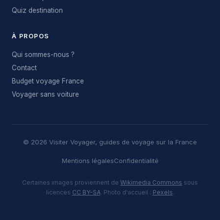
Quiz destination
À PROPOS
Qui sommes-nous ?
Contact
Budget voyage France
Voyager sans voiture
© 2026 Visiter Voyager, guides de voyage sur la France
Mentions légales
Confidentialité
Certaines images proviennent de
Wikimedia Commons
sous
licences
CC BY-SA
. Photo d'accueil :
Pexels
.