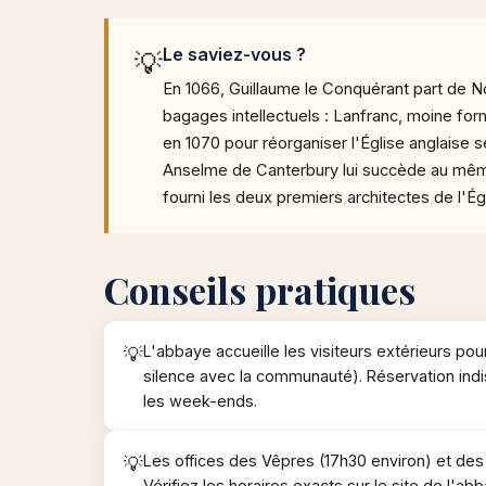
Le saviez-vous ?
💡
En 1066, Guillaume le Conquérant part de 
bagages intellectuels : Lanfranc, moine f
en 1070 pour réorganiser l'Église anglaise
Anselme de Canterbury lui succède au même
fourni les deux premiers architectes de l'Égl
Conseils pratiques
L'abbaye accueille les visiteurs extérieurs po
silence avec la communauté). Réservation ind
les week-ends.
Les offices des Vêpres (17h30 environ) et des
Vérifiez les horaires exacts sur le site de l'ab