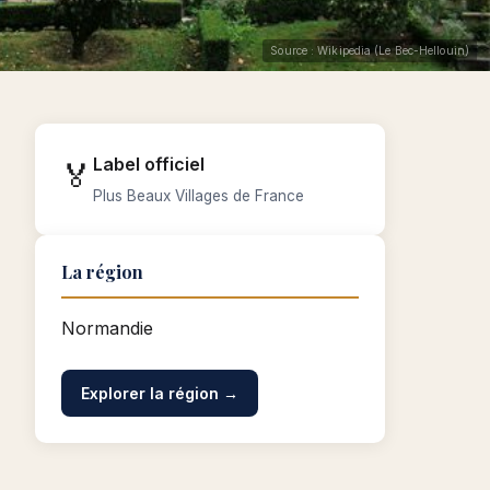
Source : Wikipedia (Le Bec-Hellouin)
Label officiel
🏅
Plus Beaux Villages de France
La région
Normandie
Explorer la région →