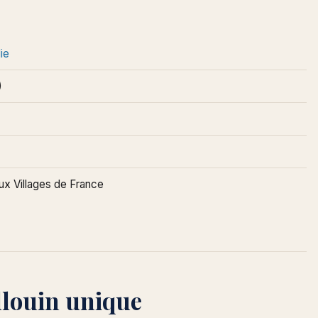
ie
)
ux Villages de France
llouin unique