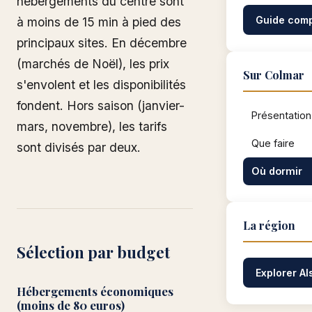
hébergements du centre sont
Guide comp
à moins de 15 min à pied des
principaux sites. En décembre
(marchés de Noël), les prix
Sur Colmar
s'envolent et les disponibilités
fondent. Hors saison (janvier-
Présentation
mars, novembre), les tarifs
Que faire
sont divisés par deux.
Où dormir
La région
Sélection par budget
Explorer A
Hébergements économiques
(moins de 80 euros)