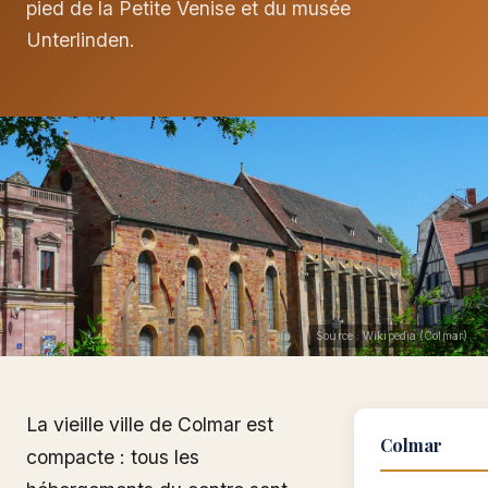
pied de la Petite Venise et du musée
Unterlinden.
Source : Wikipedia (Colmar)
La vieille ville de Colmar est
Colmar
compacte : tous les